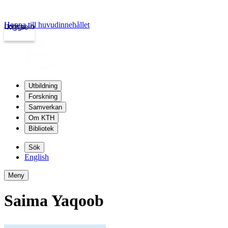
Hoppa till huvudinnehållet
Logga in
kth.se
Utbildning
Forskning
Samverkan
Om KTH
Bibliotek
Sök
English
Meny
Saima Yaqoob