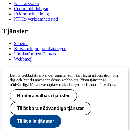
KTH:s skolor
Centrumbildningar
Rektor och ledning
KTH:s verksamhetsstöd
Tjänster
Schema
Kurs- och programkatalogen
Lärplattformen Canvas
Webbmejl
Kontakt
Denna webbplats använder tjänster som kan lagra information om
dig och hur du använder denna webbplats. Vissa tjänster är
KTH
nödvändiga för att webbplatsen ska fungera och andra är valbara.
100 44 Stockholm
+46 8 790 60 00
Hantera valbara tjänster
Kontakta KTH
Tillåt bara nödvändiga tjänster
Jobba på KTH
Press och media
Faktura och betalning KTH
Tillåt alla tjänster
Om KTH:s webbplatser