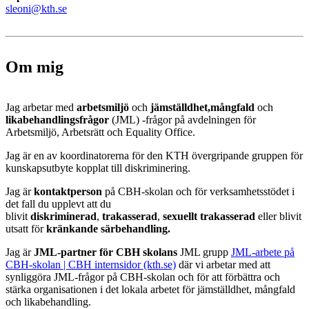
sleoni@kth.se
Om mig
Jag arbetar med
arbetsmiljö
och
jämställdhet,
mångfald
och
likabehandlingsfrågor
(JML) -frågor på avdelningen för
Arbetsmiljö, Arbetsrätt och Equality Office.
Jag är en av koordinatorerna för den KTH övergripande gruppen för
kunskapsutbyte kopplat till diskriminering.
Jag är
kontaktperson
på CBH-skolan och för verksamhetsstödet i
det fall du upplevt att du
blivit
diskriminerad
,
trakasserad
,
sexuellt trakasserad
eller blivit
utsatt för
kränkande särbehandling.
Jag är
JML-partner för CBH skolans
JML grupp
JML-arbete på
CBH-skolan | CBH internsidor (kth.se)
där vi arbetar med att
synliggöra JML-frågor på CBH-skolan och för att förbättra och
stärka organisationen i det lokala arbetet för jämställdhet, mångfald
och likabehandling.