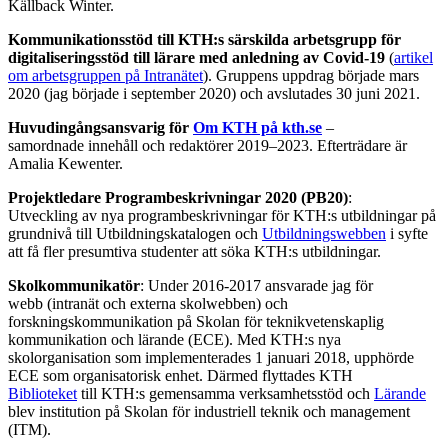
Källback Winter.
Kommunikationsstöd till KTH:s särskilda arbetsgrupp för
digitaliseringsstöd till lärare med anledning av Covid-19
(
artikel
om arbetsgruppen på Intranätet
). Gruppens uppdrag började mars
2020 (jag började i september 2020) och avslutades 30 juni 2021.
Huvudingångsansvarig för
Om KTH på kth.se
–
samordnade innehåll och redaktörer 2019–2023. Efterträdare är
Amalia Kewenter.
Projektledare Programbeskrivningar 2020 (PB20)
:
Utveckling av nya programbeskrivningar för KTH:s utbildningar på
grundnivå till Utbildningskatalogen och
Utbildningswebben
i syfte
att få fler presumtiva studenter att söka KTH:s utbildningar.
Skolkommunikatör
: Under 2016-2017 ansvarade jag för
webb (intranät och externa skolwebben) och
forskningskommunikation på Skolan för teknikvetenskaplig
kommunikation och lärande (ECE). Med KTH:s nya
skolorganisation som implementerades 1 januari 2018, upphörde
ECE som organisatorisk enhet. Därmed flyttades KTH
Biblioteket
till KTH:s gemensamma verksamhetsstöd och
Lärande
blev institution på Skolan för industriell teknik och management
(ITM).