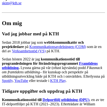
skim@kth.se
Om mig
Vad jag jobbar med på KTH
Sedan 2018 jobbar jag som
webbkommunikatör och
projektledare
på
Kommunikationsavdelningen (COM)
som är en
del av
Verksamhetsstöd (VS)
på KTH.
Sedan hösten 2022 är jag
kommunikationsstöd till
programledningen för förändringsprogrammet
Framtidens
utbildning
.
Lyssna gärna på vår (oftast lajvsända) podd
Fikasnack
om framtidens utbildning
– för kunskap och perspektiv på
utbildningsutveckling både på KTH och i omvärlden. Efterlyssna på
Spotify
,
YouTube
eller textade i
KTH Play
.
Tidigare uppgifter och uppdrag på KTH
Kommunikationsstöd till
Delportfölj utbildning (DPU)
, en av tre
IT-delportföljer på KTH (2021–2023). Efterträdare är William