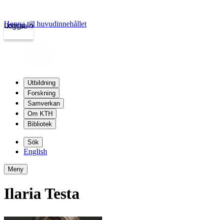
Hoppa till huvudinnehållet
Logga in
kth.se
Utbildning
Forskning
Samverkan
Om KTH
Bibliotek
Sök
English
Meny
Ilaria Testa