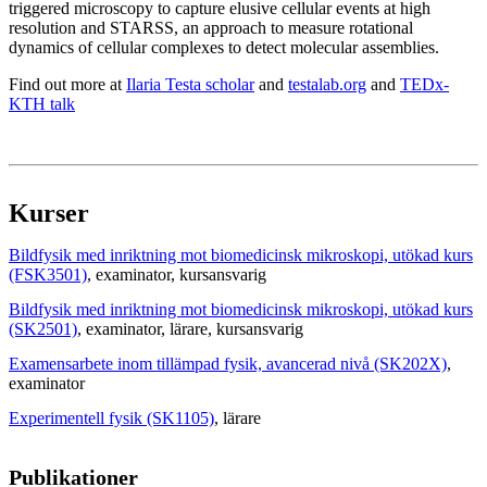
triggered microscopy to capture elusive cellular events at high
resolution and STARSS, an approach to measure rotational
dynamics of cellular complexes to detect molecular assemblies.
Find out more at
Ilaria Testa scholar
and
testalab.org
and
TEDx-
KTH talk
Kurser
Bildfysik med inriktning mot biomedicinsk mikroskopi, utökad kurs
(FSK3501)
, examinator
, kursansvarig
Bildfysik med inriktning mot biomedicinsk mikroskopi, utökad kurs
(SK2501)
, examinator
, lärare
, kursansvarig
Examensarbete inom tillämpad fysik, avancerad nivå (SK202X)
,
examinator
Experimentell fysik (SK1105)
, lärare
Publikationer