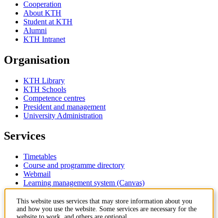
Cooperation
About KTH
Student at KTH
Alumni
KTH Intranet
Organisation
KTH Library
KTH Schools
Competence centres
President and management
University Administration
Services
Timetables
Course and programme directory
Webmail
Learning management system (Canvas)
Contact
This website uses services that may store information about you
and how you use the website. Some services are necessary for the
website to work, and others are optional.