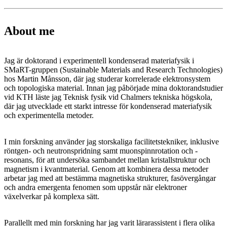
About me
Jag är doktorand i experimentell kondenserad materiafysik i
SMaRT-gruppen (Sustainable Materials and Research Technologies)
hos Martin Månsson, där jag studerar korrelerade elektronsystem
och topologiska material. Innan jag påbörjade mina doktorandstudier
vid KTH läste jag Teknisk fysik vid Chalmers tekniska högskola,
där jag utvecklade ett starkt intresse för kondenserad materiafysik
och experimentella metoder.
I min forskning använder jag storskaliga facilitetstekniker, inklusive
röntgen- och neutronspridning samt muonspinnrotation och -
resonans, för att undersöka sambandet mellan kristallstruktur och
magnetism i kvantmaterial. Genom att kombinera dessa metoder
arbetar jag med att bestämma magnetiska strukturer, fasövergångar
och andra emergenta fenomen som uppstår när elektroner
växelverkar på komplexa sätt.
Parallellt med min forskning har jag varit lärarassistent i flera olika