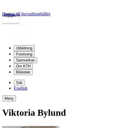
Hoppa till huvudinnehållet
Logga in
kth.se
Utbildning
Forskning
Samverkan
Om KTH
Bibliotek
Sök
English
Meny
Viktoria Bylund