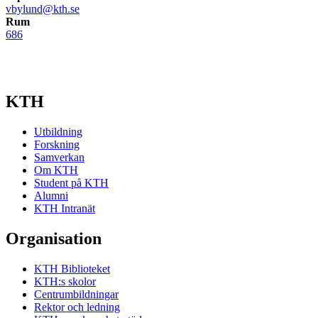
vbylund@kth.se
Rum
686
KTH
Utbildning
Forskning
Samverkan
Om KTH
Student på KTH
Alumni
KTH Intranät
Organisation
KTH Biblioteket
KTH:s skolor
Centrumbildningar
Rektor och ledning