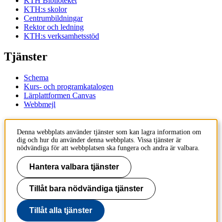
KTH Biblioteket
KTH:s skolor
Centrumbildningar
Rektor och ledning
KTH:s verksamhetsstöd
Tjänster
Schema
Kurs- och programkatalogen
Lärplattformen Canvas
Webbmejl
Kontakt
Denna webbplats använder tjänster som kan lagra information om
dig och hur du använder denna webbplats. Vissa tjänster är
KTH
nödvändiga för att webbplatsen ska fungera och andra är valbara.
100 44 Stockholm
+46 8 790 60 00
Hantera valbara tjänster
Kontakta KTH
Tillåt bara nödvändiga tjänster
Jobba på KTH
Press och media
Faktura och betalning KTH
Tillåt alla tjänster
Om KTH:s webbplatser