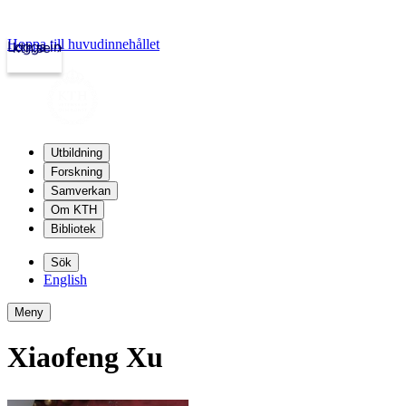
Hoppa till huvudinnehållet
Logga in
kth.se
Utbildning
Forskning
Samverkan
Om KTH
Bibliotek
Sök
English
Meny
Xiaofeng Xu