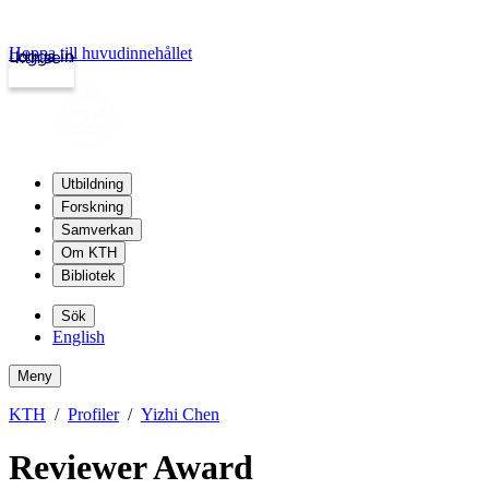
Hoppa till huvudinnehållet
Logga in
kth.se
Utbildning
Forskning
Samverkan
Om KTH
Bibliotek
Sök
English
Meny
KTH
Profiler
Yizhi Chen
Reviewer Award