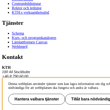
Centrumbildningar
Rektor och ledning
KTH:s verksamhetsstöd
Tjänster
Schema
Kurs- och programkatalogen
Lärplattformen Canvas
Webbmejl
Kontakt
KTH
100 44 Stockholm
+46 8 790 60 00
Denna webbplats använder tjänster som kan lagra information om dig och
Kontakta KTH
nödvändiga för att webbplatsen ska fungera och andra är valbara.
Jobba på KTH
Press och media
Faktura och betalning KTH
Hantera valbara tjänster
Tillåt bara nödvändig
Om KTH:s webbplatser
Tillgänglighetsredogörelse