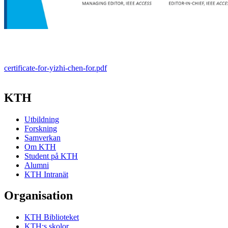
certificate-for-yizhi-chen-for.pdf
KTH
Utbildning
Forskning
Samverkan
Om KTH
Student på KTH
Alumni
KTH Intranät
Organisation
KTH Biblioteket
KTH:s skolor