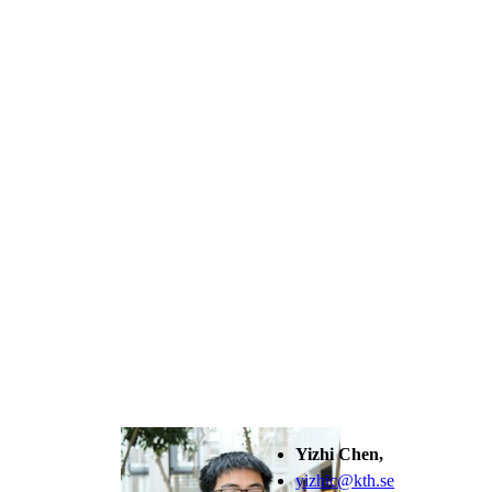
Yizhi Chen,
yizhic@kth.se