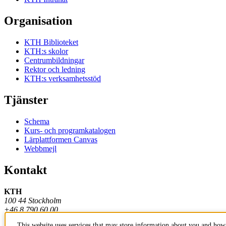
Organisation
KTH Biblioteket
KTH:s skolor
Centrumbildningar
Rektor och ledning
KTH:s verksamhetsstöd
Tjänster
Schema
Kurs- och programkatalogen
Lärplattformen Canvas
Webbmejl
Kontakt
KTH
100 44 Stockholm
+46 8 790 60 00
This website uses services that may store information about you and how 