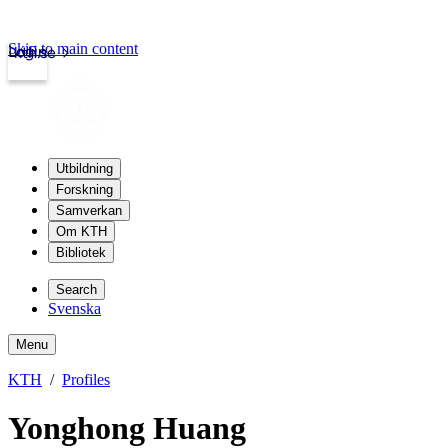
Skip to main content
Login
kth.se
Utbildning
Forskning
Samverkan
Om KTH
Bibliotek
Search
Svenska
Menu
KTH
Profiles
Yonghong Huang