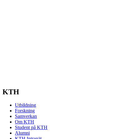
KTH
Utbildning
Forskning
Samverkan
Om KTH
Student på KTH
Alumni
KTH Intranät