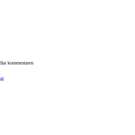
illar kommentaren
tar