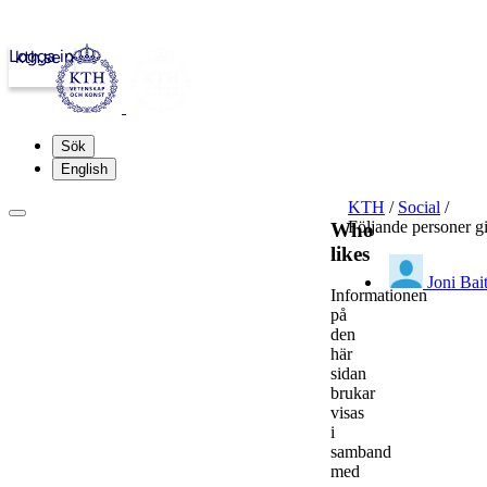
Logga in
kth.se
Sök
English
KTH
/
Social
/
Följande personer g
Who
likes
Joni Bai
Informationen
på
den
här
sidan
brukar
visas
i
samband
med