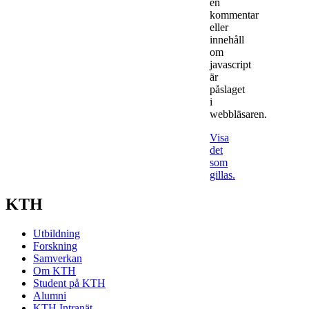
en
kommentar
eller
innehåll
om
javascript
är
påslaget
i
webbläsaren.
Visa
det
som
gillas.
KTH
Utbildning
Forskning
Samverkan
Om KTH
Student på KTH
Alumni
KTH Intranät