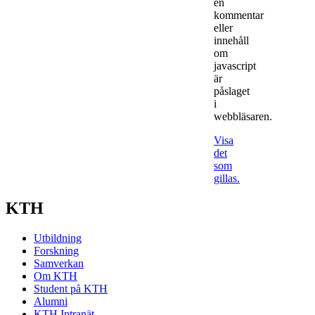
en
kommentar
eller
innehåll
om
javascript
är
påslaget
i
webbläsaren.
Visa
det
som
gillas.
KTH
Utbildning
Forskning
Samverkan
Om KTH
Student på KTH
Alumni
KTH Intranät