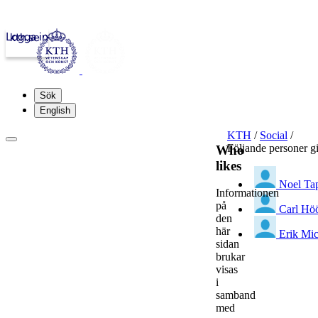
Logga in
kth.se
Sök
English
KTH
/
Social
/
Följande personer g
Who
likes
Noel Ta
Informationen
på
Carl Hö
den
här
Erik Mic
sidan
brukar
visas
i
samband
med