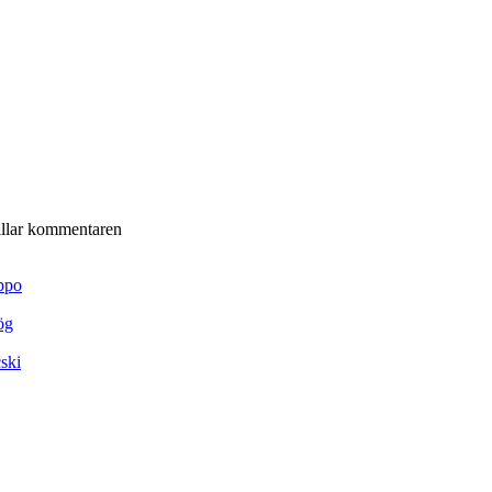
illar kommentaren
ppo
ög
ski