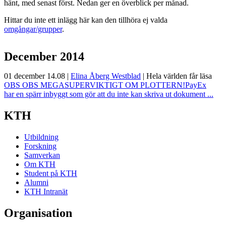
hänt, med senast först. Nedan ger en överblick per månad.
Hittar du inte ett inlägg här kan den tillhöra ej valda
omgångar/grupper
.
December 2014
01 december 14.08
|
Elina Åberg Westblad
|
Hela världen får läsa
OBS OBS MEGASUPERVIKTIGT OM PLOTTERN!PayEx
har en spärr inbyggt som gör att du inte kan skriva ut dokument ...
KTH
Utbildning
Forskning
Samverkan
Om KTH
Student på KTH
Alumni
KTH Intranät
Organisation