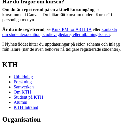
Har du frågor om kursen?
Om du är registrerad på en aktuell kursomgång
, se
kursrummet i Canvas. Du hittar rätt kursrum under "Kurser" i
personliga menyn.
Är du inte registrerad
, se
Kurs-PM för A31T1A
eller
kontakta
din studentexpedition, studievägledare, eller utbilningskansli
.
I Nyhetsflödet hittar du uppdateringar på sidor, schema och inlägg
från lärare (när de även behöver nå tidigare registrerade studenter).
KTH
Utbildning
Forskning
Samverkan
Om KTH
Student på KTH
Alumni
KTH Intranät
Organisation