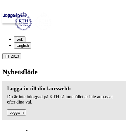
Logga in
kth.se
Sök
English
HT 2013
Nyhetsflöde
Logga in till din kurswebb
Du är inte inloggad på KTH så innehållet är inte anpassat
efter dina val.
Logga in