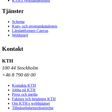
KTH:s verksamhetsstöd
Tjänster
Schema
Kurs- och programkatalogen
Lärplattformen Canvas
Webbmejl
Kontakt
KTH
100 44 Stockholm
+46 8 790 60 00
Kontakta KTH
Jobba på KTH
Press och media
Faktura och betalning KTH
Om KTH:s webbplatser
Tillgänglighetsredogörelse