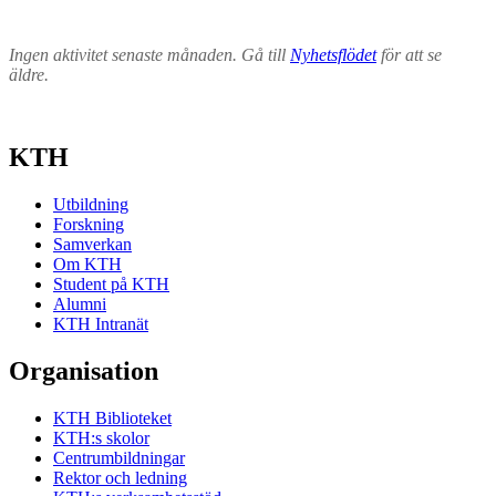
Ingen aktivitet senaste månaden. Gå till
Nyhetsflödet
för att se
äldre.
KTH
Utbildning
Forskning
Samverkan
Om KTH
Student på KTH
Alumni
KTH Intranät
Organisation
KTH Biblioteket
KTH:s skolor
Centrumbildningar
Rektor och ledning