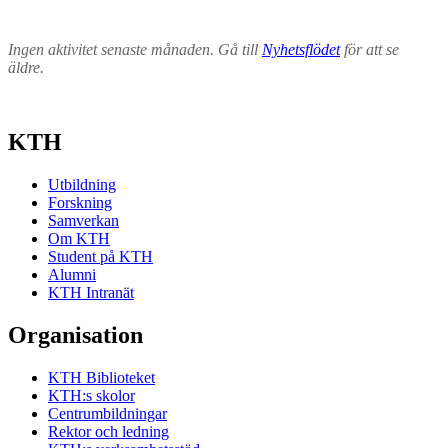
Ingen aktivitet senaste månaden. Gå till
Nyhetsflödet
för att se
äldre.
KTH
Utbildning
Forskning
Samverkan
Om KTH
Student på KTH
Alumni
KTH Intranät
Organisation
KTH Biblioteket
KTH:s skolor
Centrumbildningar
Rektor och ledning