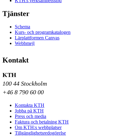
KTH:s verksamhetsstöd
Tjänster
Schema
Kurs- och programkatalogen
Lärplattformen Canvas
Webbmejl
Kontakt
KTH
100 44 Stockholm
+46 8 790 60 00
Kontakta KTH
Jobba på KTH
Press och media
Faktura och betalning KTH
Om KTH:s webbplatser
Tillgänglighetsredogörelse