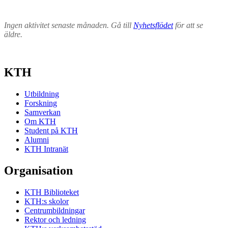
Ingen aktivitet senaste månaden. Gå till
Nyhetsflödet
för att se
äldre.
KTH
Utbildning
Forskning
Samverkan
Om KTH
Student på KTH
Alumni
KTH Intranät
Organisation
KTH Biblioteket
KTH:s skolor
Centrumbildningar
Rektor och ledning