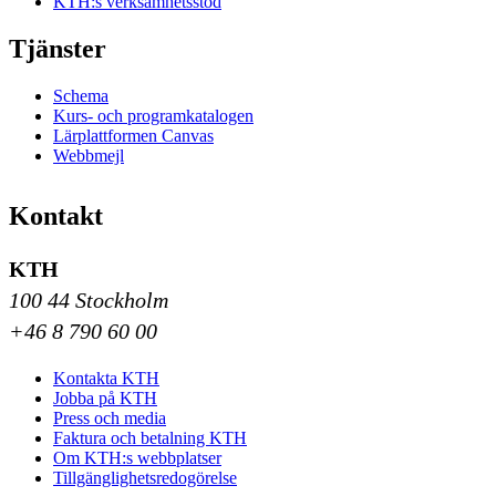
KTH:s verksamhetsstöd
Tjänster
Schema
Kurs- och programkatalogen
Lärplattformen Canvas
Webbmejl
Kontakt
KTH
100 44 Stockholm
+46 8 790 60 00
Kontakta KTH
Jobba på KTH
Press och media
Faktura och betalning KTH
Om KTH:s webbplatser
Tillgänglighetsredogörelse