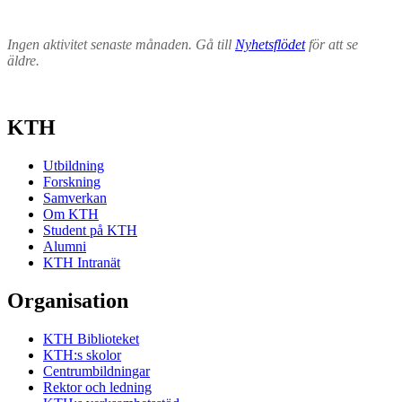
Ingen aktivitet senaste månaden. Gå till
Nyhetsflödet
för att se
äldre.
KTH
Utbildning
Forskning
Samverkan
Om KTH
Student på KTH
Alumni
KTH Intranät
Organisation
KTH Biblioteket
KTH:s skolor
Centrumbildningar
Rektor och ledning