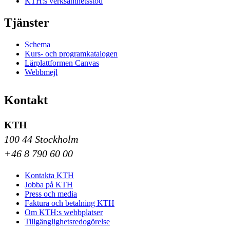
KTH:s verksamhetsstöd
Tjänster
Schema
Kurs- och programkatalogen
Lärplattformen Canvas
Webbmejl
Kontakt
KTH
100 44 Stockholm
+46 8 790 60 00
Kontakta KTH
Jobba på KTH
Press och media
Faktura och betalning KTH
Om KTH:s webbplatser
Tillgänglighetsredogörelse