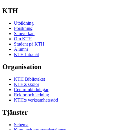
KTH
Utbildning
Forskning
Samverkan
Om KTH
Student på KTH
Alumni
KTH Intranät
Organisation
KTH Biblioteket
KTH:s skolor
Centrumbildningar
Rektor och ledning
KTH:s verksamhetsstöd
Tjänster
Schema
Kurs- och programkatalogen