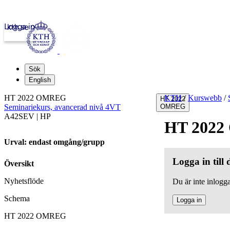
Logga in
kth.se
Sök
English
HT 2022 OMREG
KTH
/
Kurswebb
/
HT 2022
Seminariekurs, avancerad nivå 4VT
OMREG
A42SEV | HP
HT 202
Urval: endast omgång/grupp
Logga in till
Översikt
Nyhetsflöde
Du är inte inlogga
Schema
Logga in
HT 2022 OMREG