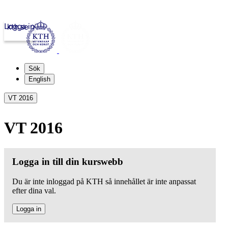
Logga in
kth.se
Sök
English
VT 2016
VT 2016
Logga in till din kurswebb
Du är inte inloggad på KTH så innehållet är inte anpassat
efter dina val.
Logga in