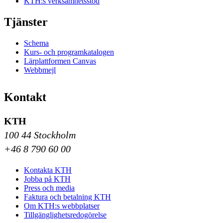
KTH:s verksamhetsstöd
Tjänster
Schema
Kurs- och programkatalogen
Lärplattformen Canvas
Webbmejl
Kontakt
KTH
100 44 Stockholm
+46 8 790 60 00
Kontakta KTH
Jobba på KTH
Press och media
Faktura och betalning KTH
Om KTH:s webbplatser
Tillgänglighetsredogörelse