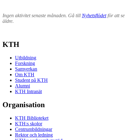
Ingen aktivitet senaste månaden. Gå till
Nyhetsflödet
för att se
äldre.
KTH
Utbildning
Forskning
Samverkan
Om KTH
Student på KTH
Alumni
KTH Intranät
Organisation
KTH Biblioteket
KTH:s skolor
Centrumbildningar
Rektor och ledning