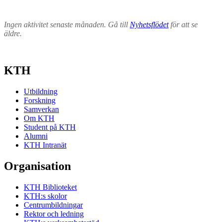
Ingen aktivitet senaste månaden. Gå till
Nyhetsflödet
för att se
äldre.
KTH
Utbildning
Forskning
Samverkan
Om KTH
Student på KTH
Alumni
KTH Intranät
Organisation
KTH Biblioteket
KTH:s skolor
Centrumbildningar
Rektor och ledning