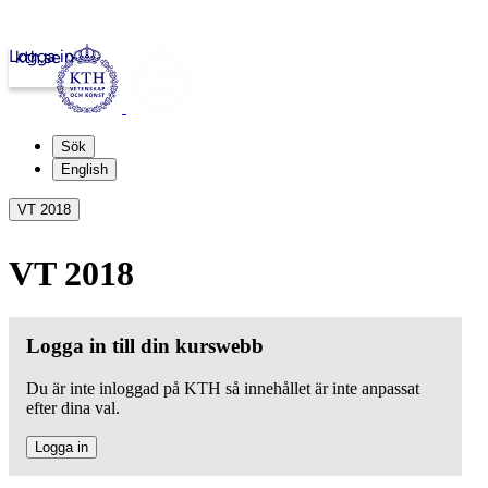
Logga in
kth.se
Sök
English
VT 2018
VT 2018
Logga in till din kurswebb
Du är inte inloggad på KTH så innehållet är inte anpassat
efter dina val.
Logga in