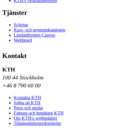
KTH:s verksamhetsstöd
Tjänster
Schema
Kurs- och programkatalogen
Lärplattformen Canvas
Webbmejl
Kontakt
KTH
100 44 Stockholm
+46 8 790 60 00
Kontakta KTH
Jobba på KTH
Press och media
Faktura och betalning KTH
Om KTH:s webbplatser
Tillgänglighetsredogörelse