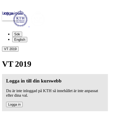
Logga in
kth.se
Sök
English
VT 2019
VT 2019
Logga in till din kurswebb
Du är inte inloggad på KTH så innehållet är inte anpassat
efter dina val.
Logga in