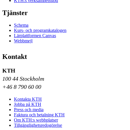
KTH:s verksamhetsstöd
Tjänster
Schema
Kurs- och programkatalogen
Lärplattformen Canvas
Webbmejl
Kontakt
KTH
100 44 Stockholm
+46 8 790 60 00
Kontakta KTH
Jobba på KTH
Press och media
Faktura och betalning KTH
Om KTH:s webbplatser
Tillgänglighetsredogörelse