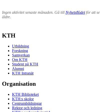
Ingen aktivitet senaste månaden. Gå till
Nyhetsflödet
för att se
äldre.
KTH
Utbildning
Forskning
Samverkan
Om KTH
Student på KTH
Alumni
KTH Intranät
Organisation
KTH Biblioteket
KTH:s skolor
Centrumbildningar
Rektor och ledning