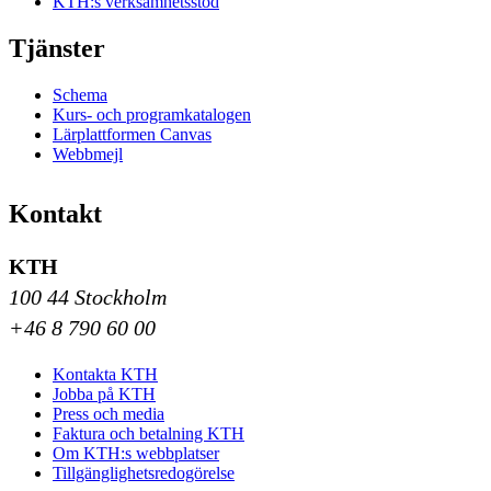
KTH:s verksamhetsstöd
Tjänster
Schema
Kurs- och programkatalogen
Lärplattformen Canvas
Webbmejl
Kontakt
KTH
100 44 Stockholm
+46 8 790 60 00
Kontakta KTH
Jobba på KTH
Press och media
Faktura och betalning KTH
Om KTH:s webbplatser
Tillgänglighetsredogörelse