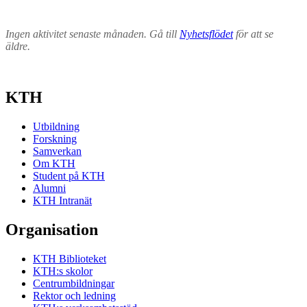
Ingen aktivitet senaste månaden. Gå till
Nyhetsflödet
för att se
äldre.
KTH
Utbildning
Forskning
Samverkan
Om KTH
Student på KTH
Alumni
KTH Intranät
Organisation
KTH Biblioteket
KTH:s skolor
Centrumbildningar
Rektor och ledning