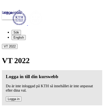
Logga in
kth.se
Sök
English
VT 2022
VT 2022
Logga in till din kurswebb
Du är inte inloggad på KTH så innehållet är inte anpassat
efter dina val.
Logga in