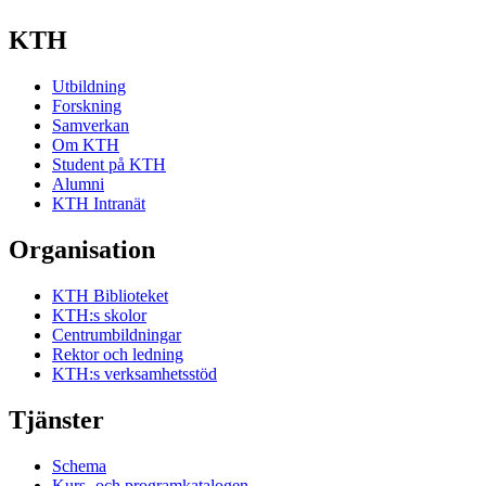
KTH
Utbildning
Forskning
Samverkan
Om KTH
Student på KTH
Alumni
KTH Intranät
Organisation
KTH Biblioteket
KTH:s skolor
Centrumbildningar
Rektor och ledning
KTH:s verksamhetsstöd
Tjänster
Schema
Kurs- och programkatalogen