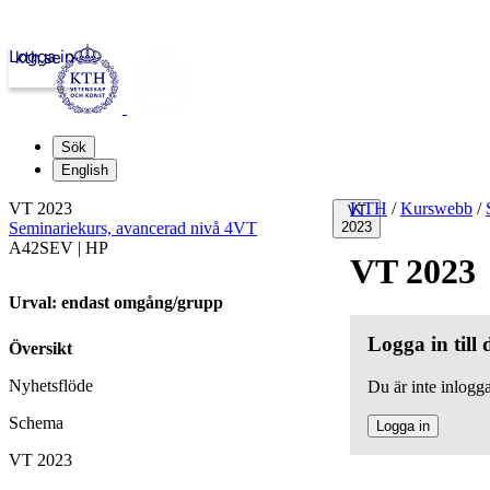
Logga in
kth.se
Sök
English
VT 2023
KTH
/
Kurswebb
/
VT
Seminariekurs, avancerad nivå 4VT
2023
A42SEV | HP
VT 2023
Urval: endast omgång/grupp
Logga in till
Översikt
Nyhetsflöde
Du är inte inlogga
Schema
Logga in
VT 2023