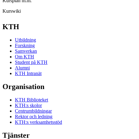
Kursplan m.m.
Kurswiki
KTH
Utbildning
Forskning
Samverkan
Om KTH
Student på KTH
Alumni
KTH Intranät
Organisation
KTH Biblioteket
KTH:s skolor
Centrumbildningar
Rektor och ledning
KTH:s verksamhetsstöd
Tjänster