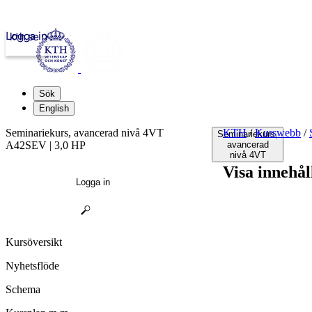
Logga in
kth.se
Sök
English
Seminariekurs, avancerad nivå 4VT
KTH
/
Kurswebb
/
Seminariekurs,
A42SEV | 3,0 HP
avancerad
nivå 4VT
Visa innehål
Logga in
Kursöversikt
Nyhetsflöde
Schema