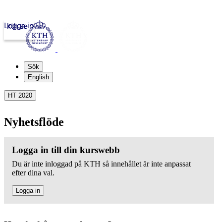
Logga in
kth.se
Sök
English
HT 2020
Nyhetsflöde
Logga in till din kurswebb
Du är inte inloggad på KTH så innehållet är inte anpassat
efter dina val.
Logga in