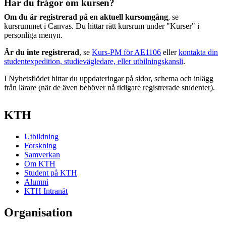
Har du frågor om kursen?
Om du är registrerad på en aktuell kursomgång
, se
kursrummet i Canvas. Du hittar rätt kursrum under "Kurser" i
personliga menyn.
Är du inte registrerad
, se
Kurs-PM för AE1106
eller
kontakta din
studentexpedition, studievägledare, eller utbilningskansli
.
I Nyhetsflödet hittar du uppdateringar på sidor, schema och inlägg
från lärare (när de även behöver nå tidigare registrerade studenter).
KTH
Utbildning
Forskning
Samverkan
Om KTH
Student på KTH
Alumni
KTH Intranät
Organisation