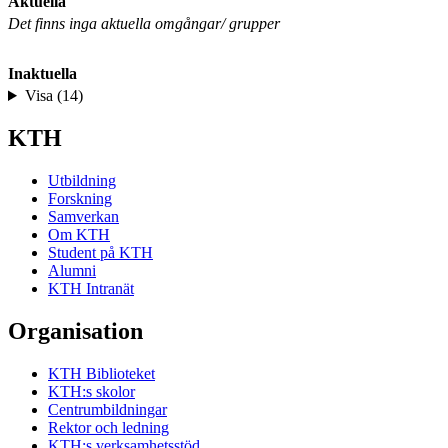
Aktuella
Det finns inga aktuella omgångar/ grupper
Inaktuella
Visa (14)
KTH
Utbildning
Forskning
Samverkan
Om KTH
Student på KTH
Alumni
KTH Intranät
Organisation
KTH Biblioteket
KTH:s skolor
Centrumbildningar
Rektor och ledning
KTH:s verksamhetsstöd