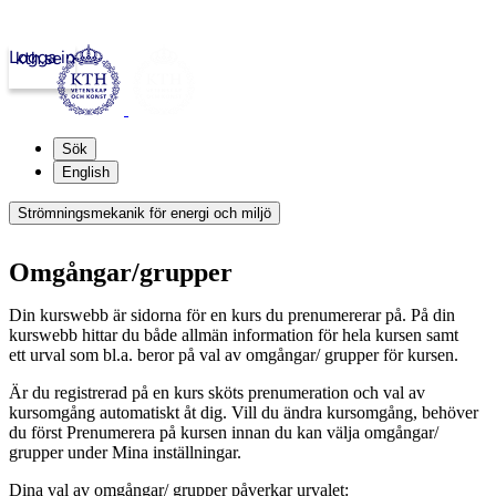
Logga in
kth.se
Sök
English
Strömningsmekanik för energi och miljö
Omgångar/grupper
Din kurswebb är sidorna för en kurs du prenumererar på. På din
kurswebb hittar du både allmän information för hela kursen samt
ett urval som bl.a. beror på val av omgångar/ grupper för kursen.
Är du registrerad på en kurs sköts prenumeration och val av
kursomgång automatiskt åt dig. Vill du ändra kursomgång, behöver
du först Prenumerera på kursen innan du kan välja omgångar/
grupper under Mina inställningar.
Dina val av omgångar/ grupper påverkar urvalet: