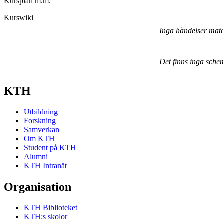
Kursplan m.m.
Kurswiki
Inga händelser mat
Det finns inga sche
KTH
Utbildning
Forskning
Samverkan
Om KTH
Student på KTH
Alumni
KTH Intranät
Organisation
KTH Biblioteket
KTH:s skolor