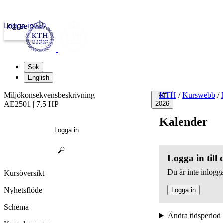
Logga in
kth.se
Sök
English
Miljökonsekvensbeskrivning
KTH
/
Kurswebb
/
HT
AE2501 | 7,5 HP
2026
Kalender
Logga in
Logga in till
Du är inte inlogga
Kursöversikt
Nyhetsflöde
Logga in
Schema
Ändra tidsperiod 