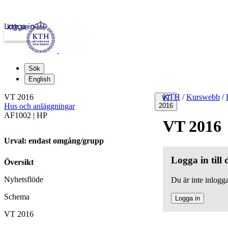
Logga in
kth.se
Sök
English
VT 2016
KTH
/
Kurswebb
/
VT
Hus och anläggningar
2016
AF1002 | HP
VT 2016
Urval: endast omgång/grupp
Logga in till
Översikt
Nyhetsflöde
Du är inte inlogga
Schema
Logga in
VT 2016