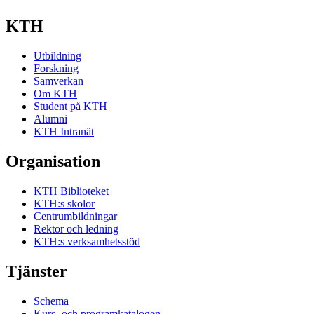
KTH
Utbildning
Forskning
Samverkan
Om KTH
Student på KTH
Alumni
KTH Intranät
Organisation
KTH Biblioteket
KTH:s skolor
Centrumbildningar
Rektor och ledning
KTH:s verksamhetsstöd
Tjänster
Schema
Kurs- och programkatalogen