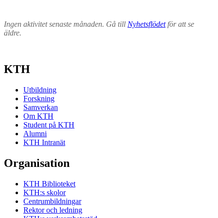
Ingen aktivitet senaste månaden. Gå till
Nyhetsflödet
för att se
äldre.
KTH
Utbildning
Forskning
Samverkan
Om KTH
Student på KTH
Alumni
KTH Intranät
Organisation
KTH Biblioteket
KTH:s skolor
Centrumbildningar
Rektor och ledning