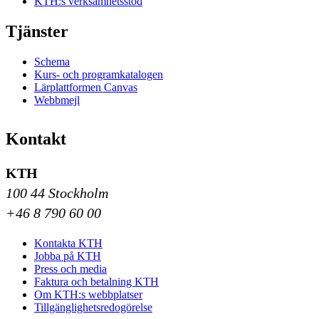
KTH:s verksamhetsstöd
Tjänster
Schema
Kurs- och programkatalogen
Lärplattformen Canvas
Webbmejl
Kontakt
KTH
100 44 Stockholm
+46 8 790 60 00
Kontakta KTH
Jobba på KTH
Press och media
Faktura och betalning KTH
Om KTH:s webbplatser
Tillgänglighetsredogörelse