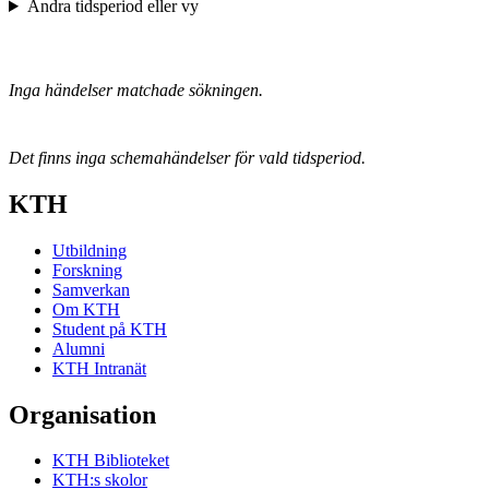
Ändra tidsperiod eller vy
Inga händelser matchade sökningen.
Det finns inga schemahändelser för vald tidsperiod.
KTH
Utbildning
Forskning
Samverkan
Om KTH
Student på KTH
Alumni
KTH Intranät
Organisation
KTH Biblioteket
KTH:s skolor