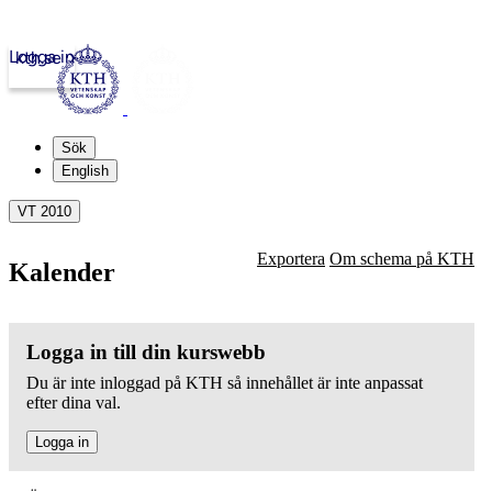
Logga in
kth.se
Sök
English
VT 2010
Exportera
Om schema på KTH
Kalender
Logga in till din kurswebb
Du är inte inloggad på KTH så innehållet är inte anpassat
efter dina val.
Logga in