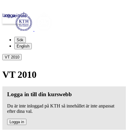
Logga in
kth.se
Sök
English
VT 2010
VT 2010
Logga in till din kurswebb
Du är inte inloggad på KTH så innehållet är inte anpassat
efter dina val.
Logga in