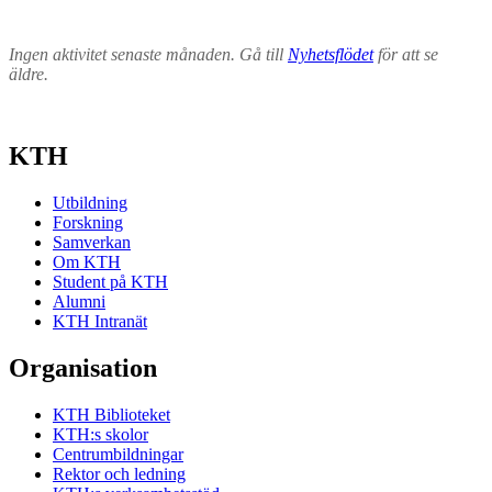
Ingen aktivitet senaste månaden. Gå till
Nyhetsflödet
för att se
äldre.
KTH
Utbildning
Forskning
Samverkan
Om KTH
Student på KTH
Alumni
KTH Intranät
Organisation
KTH Biblioteket
KTH:s skolor
Centrumbildningar
Rektor och ledning