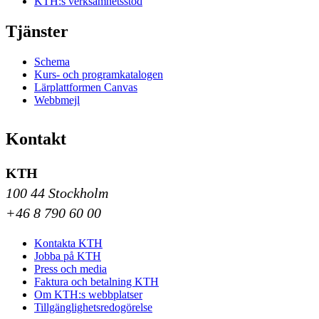
KTH:s verksamhetsstöd
Tjänster
Schema
Kurs- och programkatalogen
Lärplattformen Canvas
Webbmejl
Kontakt
KTH
100 44 Stockholm
+46 8 790 60 00
Kontakta KTH
Jobba på KTH
Press och media
Faktura och betalning KTH
Om KTH:s webbplatser
Tillgänglighetsredogörelse