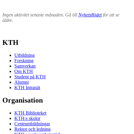
Ingen aktivitet senaste månaden. Gå till
Nyhetsflödet
för att se
äldre.
KTH
Utbildning
Forskning
Samverkan
Om KTH
Student på KTH
Alumni
KTH Intranät
Organisation
KTH Biblioteket
KTH:s skolor
Centrumbildningar
Rektor och ledning