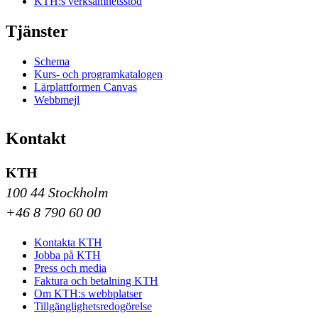
KTH:s verksamhetsstöd
Tjänster
Schema
Kurs- och programkatalogen
Lärplattformen Canvas
Webbmejl
Kontakt
KTH
100 44 Stockholm
+46 8 790 60 00
Kontakta KTH
Jobba på KTH
Press och media
Faktura och betalning KTH
Om KTH:s webbplatser
Tillgänglighetsredogörelse