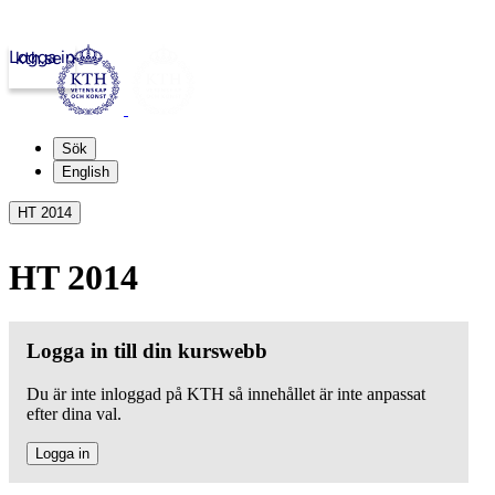
Logga in
kth.se
Sök
English
HT 2014
HT 2014
Logga in till din kurswebb
Du är inte inloggad på KTH så innehållet är inte anpassat
efter dina val.
Logga in