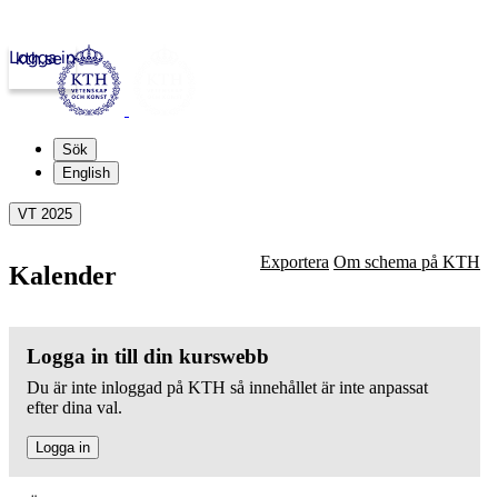
Logga in
kth.se
Sök
English
VT 2025
Exportera
Om schema på KTH
Kalender
Logga in till din kurswebb
Du är inte inloggad på KTH så innehållet är inte anpassat
efter dina val.
Logga in