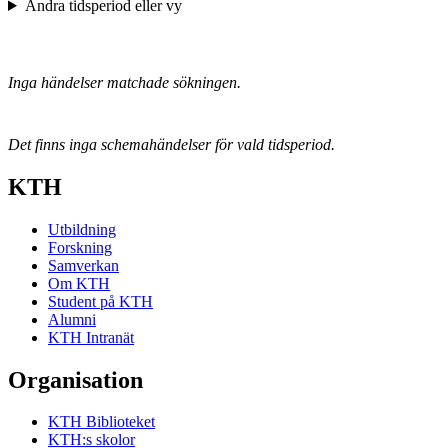
Ändra tidsperiod eller vy
Inga händelser matchade sökningen.
Det finns inga schemahändelser för vald tidsperiod.
KTH
Utbildning
Forskning
Samverkan
Om KTH
Student på KTH
Alumni
KTH Intranät
Organisation
KTH Biblioteket
KTH:s skolor