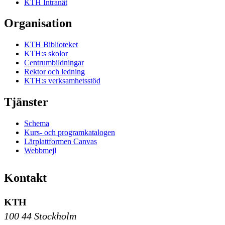
KTH Intranät
Organisation
KTH Biblioteket
KTH:s skolor
Centrumbildningar
Rektor och ledning
KTH:s verksamhetsstöd
Tjänster
Schema
Kurs- och programkatalogen
Lärplattformen Canvas
Webbmejl
Kontakt
KTH
100 44 Stockholm