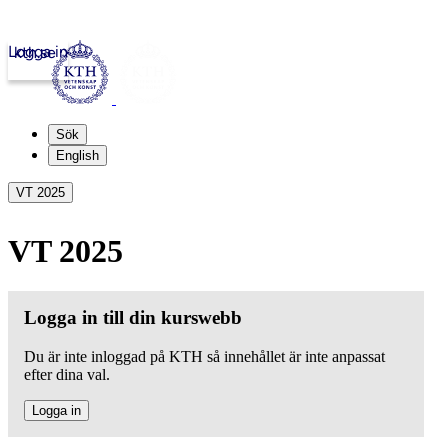
Logga in
kth.se
Sök
English
VT 2025
VT 2025
Logga in till din kurswebb
Du är inte inloggad på KTH så innehållet är inte anpassat
efter dina val.
Logga in