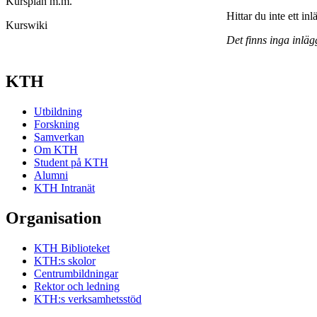
Kursplan m.m.
Hittar du inte ett in
Kurswiki
Det finns inga inläg
KTH
Utbildning
Forskning
Samverkan
Om KTH
Student på KTH
Alumni
KTH Intranät
Organisation
KTH Biblioteket
KTH:s skolor
Centrumbildningar
Rektor och ledning
KTH:s verksamhetsstöd