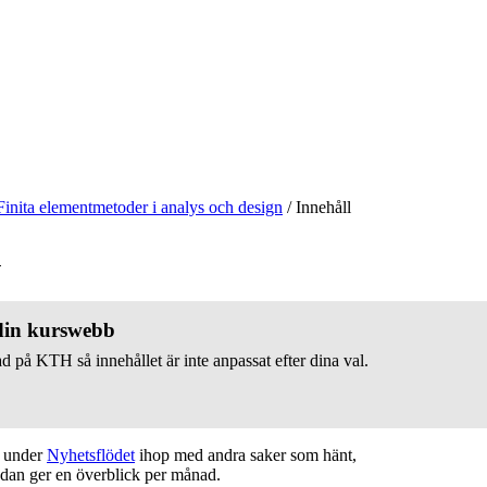
Finita elementmetoder i analys och design
/
Innehåll
v
 din kurswebb
d på KTH så innehållet är inte anpassat efter dina val.
t under
Nyhetsflödet
ihop med andra saker som hänt,
edan ger en överblick per månad.