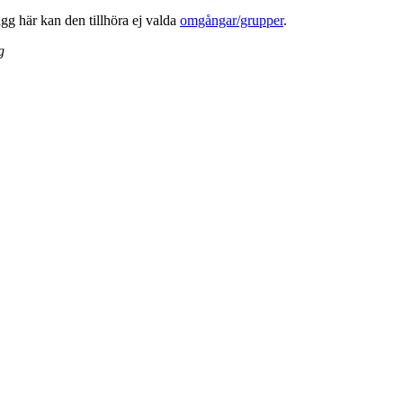
lägg här kan den tillhöra ej valda
omgångar/grupper
.
g