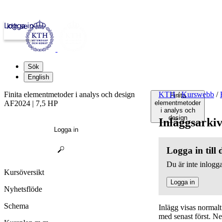
Logga in
kth.se
Sök
English
Finita elementmetoder i analys och design
KTH
/
Kurswebb
/
Finita
AF2024 | 7,5 HP
elementmetoder
i analys och
design
Inläggsarki
Logga in
Logga in till
Du är inte inlogga
Kursöversikt
Logga in
Nyhetsflöde
Schema
Inlägg visas normal
med senast först. N