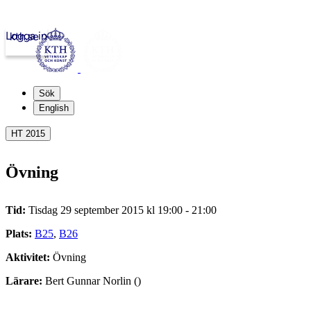
Logga in
kth.se
Sök
English
HT 2015
Övning
Tid:
Tisdag 29 september 2015 kl 19:00 - 21:00
Plats:
B25
,
B26
Aktivitet:
Övning
Lärare:
Bert Gunnar Norlin ()