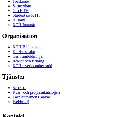
Forskning
Samverkan
Om KTH
Student på KTH
Alumni
KTH Intranät
Organisation
KTH Biblioteket
KTH:s skolor
Centrumbildningar
Rektor och ledning
KTH:s verksamhetsstöd
Tjänster
Schema
Kurs- och programkatalogen
Lärplattformen Canvas
Webbmejl
Kontakt