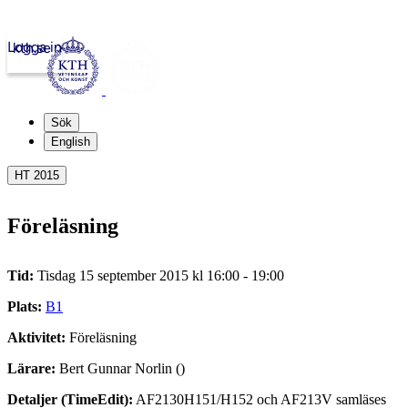
Logga in
kth.se
Sök
English
HT 2015
Föreläsning
Tid:
Tisdag 15 september 2015 kl 16:00 - 19:00
Plats:
B1
Aktivitet:
Föreläsning
Lärare:
Bert Gunnar Norlin ()
Detaljer (TimeEdit):
AF2130H151/H152 och AF213V samläses