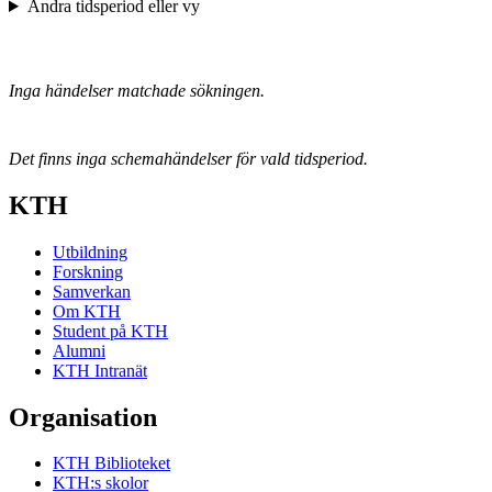
Ändra tidsperiod eller vy
Inga händelser matchade sökningen.
Det finns inga schemahändelser för vald tidsperiod.
KTH
Utbildning
Forskning
Samverkan
Om KTH
Student på KTH
Alumni
KTH Intranät
Organisation
KTH Biblioteket
KTH:s skolor