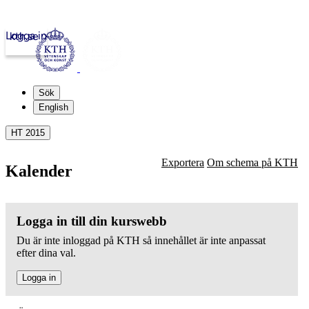
Logga in
kth.se
Sök
English
HT 2015
Exportera
Om schema på KTH
Kalender
Logga in till din kurswebb
Du är inte inloggad på KTH så innehållet är inte anpassat
efter dina val.
Logga in