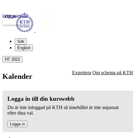
Logga in
kth.se
Sök
English
HT 2022
Exportera
Om schema på KTH
Kalender
Logga in till din kurswebb
Du är inte inloggad på KTH så innehållet är inte anpassat
efter dina val.
Logga in