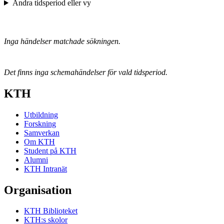
Ändra tidsperiod eller vy
Inga händelser matchade sökningen.
Det finns inga schemahändelser för vald tidsperiod.
KTH
Utbildning
Forskning
Samverkan
Om KTH
Student på KTH
Alumni
KTH Intranät
Organisation
KTH Biblioteket
KTH:s skolor