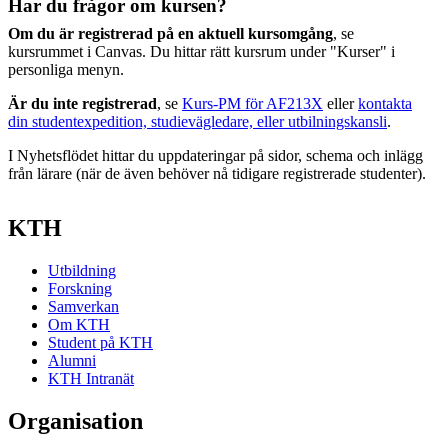
Har du frågor om kursen?
Om du är registrerad på en aktuell kursomgång
, se
kursrummet i Canvas. Du hittar rätt kursrum under "Kurser" i
personliga menyn.
Är du inte registrerad
, se
Kurs-PM för AF213X
eller
kontakta
din studentexpedition, studievägledare, eller utbilningskansli
.
I Nyhetsflödet hittar du uppdateringar på sidor, schema och inlägg
från lärare (när de även behöver nå tidigare registrerade studenter).
KTH
Utbildning
Forskning
Samverkan
Om KTH
Student på KTH
Alumni
KTH Intranät
Organisation