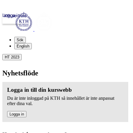
Logga in
kth.se
Sök
English
HT 2023
Nyhetsflöde
Logga in till din kurswebb
Du är inte inloggad på KTH så innehållet är inte anpassat
efter dina val.
Logga in