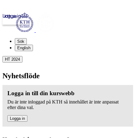
Logga in
kth.se
Sök
English
HT 2024
Nyhetsflöde
Logga in till din kurswebb
Du är inte inloggad på KTH så innehållet är inte anpassat
efter dina val.
Logga in