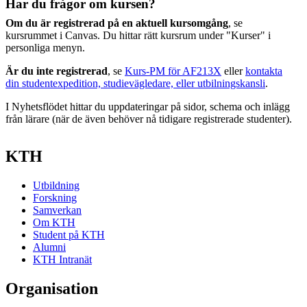
Har du frågor om kursen?
Om du är registrerad på en aktuell kursomgång
, se
kursrummet i Canvas. Du hittar rätt kursrum under "Kurser" i
personliga menyn.
Är du inte registrerad
, se
Kurs-PM för AF213X
eller
kontakta
din studentexpedition, studievägledare, eller utbilningskansli
.
I Nyhetsflödet hittar du uppdateringar på sidor, schema och inlägg
från lärare (när de även behöver nå tidigare registrerade studenter).
KTH
Utbildning
Forskning
Samverkan
Om KTH
Student på KTH
Alumni
KTH Intranät
Organisation