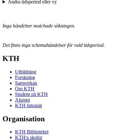
Ändra tidsperiod eller vy
Inga händelser matchade sökningen.
Det finns inga schemahändelser för vald tidsperiod.
KTH
Utbildning
Forskning
Samverkan
Om KTH
Student på KTH
Alumni
KTH Intranät
Organisation
KTH Biblioteket
KTH:s skolor