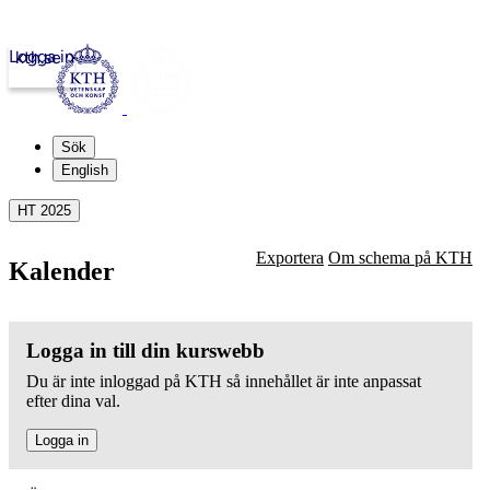
Logga in
kth.se
Sök
English
HT 2025
Exportera
Om schema på KTH
Kalender
Logga in till din kurswebb
Du är inte inloggad på KTH så innehållet är inte anpassat
efter dina val.
Logga in