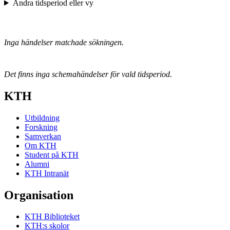
Ändra tidsperiod eller vy
Inga händelser matchade sökningen.
Det finns inga schemahändelser för vald tidsperiod.
KTH
Utbildning
Forskning
Samverkan
Om KTH
Student på KTH
Alumni
KTH Intranät
Organisation
KTH Biblioteket
KTH:s skolor