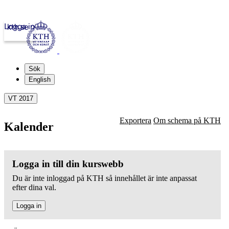
Logga in
kth.se
Sök
English
VT 2017
Exportera
Om schema på KTH
Kalender
Logga in till din kurswebb
Du är inte inloggad på KTH så innehållet är inte anpassat
efter dina val.
Logga in