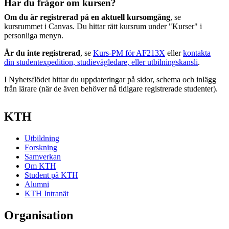
Har du frågor om kursen?
Om du är registrerad på en aktuell kursomgång
, se
kursrummet i Canvas. Du hittar rätt kursrum under "Kurser" i
personliga menyn.
Är du inte registrerad
, se
Kurs-PM för AF213X
eller
kontakta
din studentexpedition, studievägledare, eller utbilningskansli
.
I Nyhetsflödet hittar du uppdateringar på sidor, schema och inlägg
från lärare (när de även behöver nå tidigare registrerade studenter).
KTH
Utbildning
Forskning
Samverkan
Om KTH
Student på KTH
Alumni
KTH Intranät
Organisation