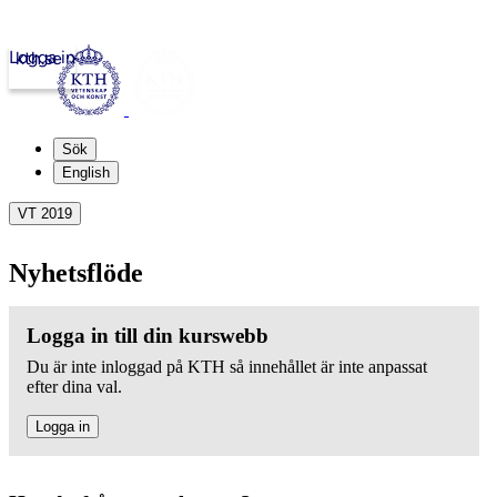
Logga in
kth.se
Sök
English
VT 2019
Nyhetsflöde
Logga in till din kurswebb
Du är inte inloggad på KTH så innehållet är inte anpassat
efter dina val.
Logga in