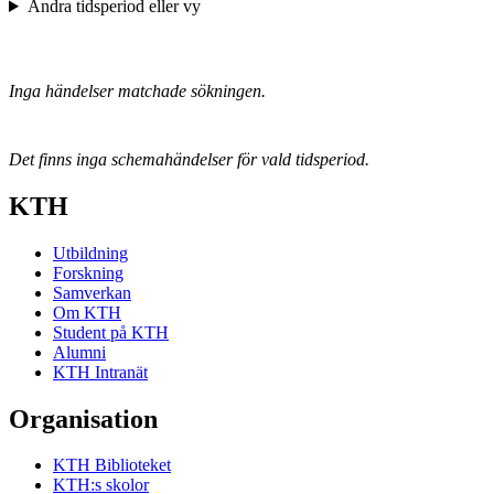
Ändra tidsperiod eller vy
Inga händelser matchade sökningen.
Det finns inga schemahändelser för vald tidsperiod.
KTH
Utbildning
Forskning
Samverkan
Om KTH
Student på KTH
Alumni
KTH Intranät
Organisation
KTH Biblioteket
KTH:s skolor