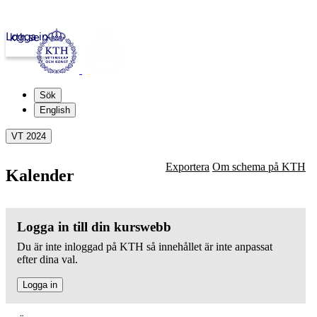
Logga in
kth.se
Sök
English
VT 2024
Exportera
Om schema på KTH
Kalender
Logga in till din kurswebb
Du är inte inloggad på KTH så innehållet är inte anpassat
efter dina val.
Logga in