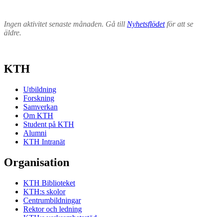
Ingen aktivitet senaste månaden. Gå till
Nyhetsflödet
för att se
äldre.
KTH
Utbildning
Forskning
Samverkan
Om KTH
Student på KTH
Alumni
KTH Intranät
Organisation
KTH Biblioteket
KTH:s skolor
Centrumbildningar
Rektor och ledning