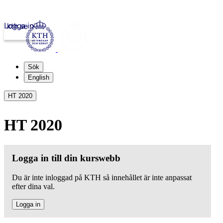
Logga in
kth.se
Sök
English
HT 2020
HT 2020
Logga in till din kurswebb
Du är inte inloggad på KTH så innehållet är inte anpassat
efter dina val.
Logga in