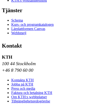
KTH:s verksamhetsstöd
Tjänster
Schema
Kurs- och programkatalogen
Lärplattformen Canvas
Webbmejl
Kontakt
KTH
100 44 Stockholm
+46 8 790 60 00
Kontakta KTH
Jobba på KTH
Press och media
Faktura och betalning KTH
Om KTH:s webbplatser
Tillgänglighetsredogörelse