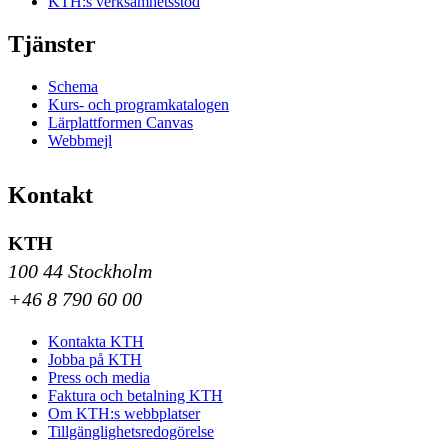
KTH:s verksamhetsstöd
Tjänster
Schema
Kurs- och programkatalogen
Lärplattformen Canvas
Webbmejl
Kontakt
KTH
100 44 Stockholm
+46 8 790 60 00
Kontakta KTH
Jobba på KTH
Press och media
Faktura och betalning KTH
Om KTH:s webbplatser
Tillgänglighetsredogörelse