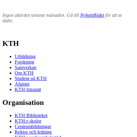
Ingen aktivitet senaste månaden. Gå till
Nyhetsflödet
för att se
äldre.
KTH
Utbildning
Forskning
Samverkan
Om KTH
Student på KTH
Alumni
KTH Intranät
Organisation
KTH Biblioteket
KTH:s skolor
Centrumbildningar
Rektor och ledning