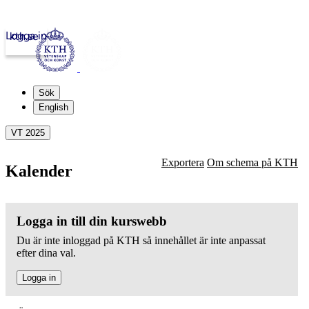
Logga in
kth.se
Sök
English
VT 2025
Exportera
Om schema på KTH
Kalender
Logga in till din kurswebb
Du är inte inloggad på KTH så innehållet är inte anpassat
efter dina val.
Logga in