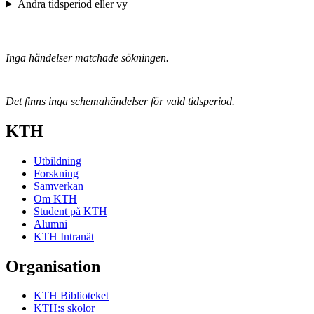
Ändra tidsperiod eller vy
Inga händelser matchade sökningen.
Det finns inga schemahändelser för vald tidsperiod.
KTH
Utbildning
Forskning
Samverkan
Om KTH
Student på KTH
Alumni
KTH Intranät
Organisation
KTH Biblioteket
KTH:s skolor