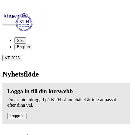
Logga in
kth.se
Sök
English
VT 2025
Nyhetsflöde
Logga in till din kurswebb
Du är inte inloggad på KTH så innehållet är inte anpassat
efter dina val.
Logga in