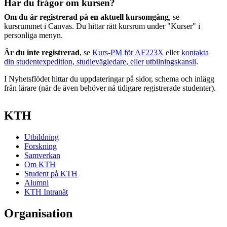
Har du frågor om kursen?
Om du är registrerad på en aktuell kursomgång
, se
kursrummet i Canvas. Du hittar rätt kursrum under "Kurser" i
personliga menyn.
Är du inte registrerad
, se
Kurs-PM för AF223X
eller
kontakta
din studentexpedition, studievägledare, eller utbilningskansli
.
I Nyhetsflödet hittar du uppdateringar på sidor, schema och inlägg
från lärare (när de även behöver nå tidigare registrerade studenter).
KTH
Utbildning
Forskning
Samverkan
Om KTH
Student på KTH
Alumni
KTH Intranät
Organisation