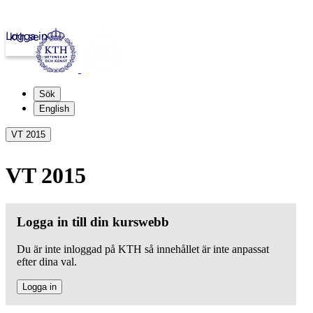
Logga in
kth.se
Sök
English
VT 2015
VT 2015
Logga in till din kurswebb
Du är inte inloggad på KTH så innehållet är inte anpassat
efter dina val.
Logga in